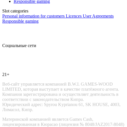
Responsible gaming
Slot categories
Personal information for customers
Licences
User Agreements
Responsible gaming
Социальные сети
21+
Веб-сайт управляется компанией B.W.I. GAMES-WOOD
LIMITED, которая выступает в качестве платёжного агента.
Компания зарегистрирована и осуществляет деятельность в
соответствии с законодательством Кипра.
Юридический адрес: Spyrou Kyprianou 61, SK HOUSE, 4003,
Лимасол, Кипр.
Материнской компанией является Games Cash,
лицензированная в Кюрасао (лицензия № 8048/JAZ2017-8048)