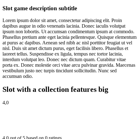
Slot game description subtitle
Lorem ipsum dolor sit amet, consectetur adipiscing elit. Proin
dapibus augue in odio venenatis lacinia. Donec iaculis volutpat
ipsum non lobortis. Ut accumsan condimentum ipsum at commodo.
Phasellus pretium ante eget lacinia pellentesque. Quisque elementum
at purus ac dapibus. Aenean sed nibh ac nisl porttitor feugiat ut vel
nisl. Duis sit amet dictum purus, eget facilisis libero. Phasellus et
laoreet tellus. Suspendisse ex ligula, tempus nec tortor lacinia,
interdum volutpat leo. Donec nec dictum quam. Curabitur vitae
porta ex. Donec molestie orci vitae arcu pulvinar gravida. Maecenas
vestibulum justo nec turpis tincidunt sollicitudin. Nunc sed
accumsan odio.
Slot with a collection features big
4,0
4,0 out of 5 based on 0 ratings