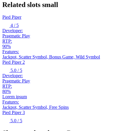
Related slots small
Pied Piper
4
/ 5
Developer:
Pragmatic Play
RTP:
90%
Features:
Jackpot, Scatter Symbol, Bonus Game, Wild Symbol
Pied Piper 2
5.0
/ 5
Developer:
Pragmatic Play
RTP:
80%
Lorem ipsum
Features:
Jackpot, Scatter Symbol, Free Spins
Pied Piper 3
5.0
/ 5