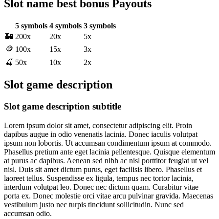
Slot name best bonus Payouts
5 symbols
4 symbols
3 symbols
🏰
200x
20x
5x
🪙
100x
15x
3x
🍒
50x
10x
2x
Slot game description
Slot game description subtitle
Lorem ipsum dolor sit amet, consectetur adipiscing elit. Proin
dapibus augue in odio venenatis lacinia. Donec iaculis volutpat
ipsum non lobortis. Ut accumsan condimentum ipsum at commodo.
Phasellus pretium ante eget lacinia pellentesque. Quisque elementum
at purus ac dapibus. Aenean sed nibh ac nisl porttitor feugiat ut vel
nisl. Duis sit amet dictum purus, eget facilisis libero. Phasellus et
laoreet tellus. Suspendisse ex ligula, tempus nec tortor lacinia,
interdum volutpat leo. Donec nec dictum quam. Curabitur vitae
porta ex. Donec molestie orci vitae arcu pulvinar gravida. Maecenas
vestibulum justo nec turpis tincidunt sollicitudin. Nunc sed
accumsan odio.