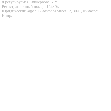
и регулируемая Antillephone N.V.
Регистрационный номер: 142346.
Юридический адрес: Gladstonos Street 12, 3041, Лимасол,
Кипр.