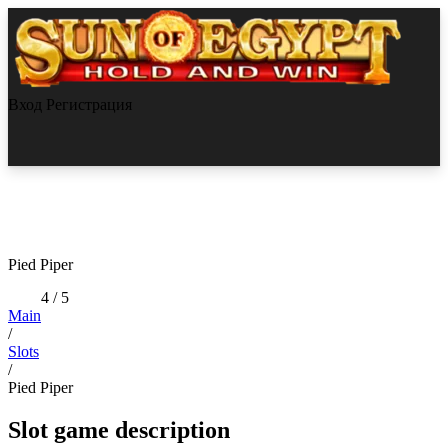
Вход
Регистрация
Pied Piper
4
/ 5
Main
/
Slots
/
Pied Piper
Slot game description